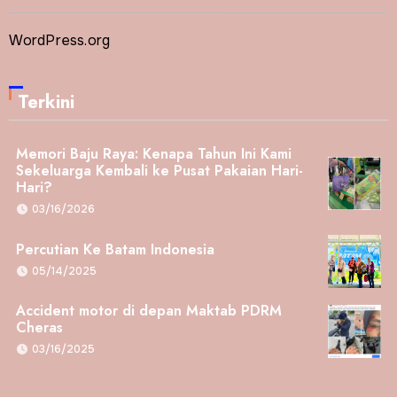
WordPress.org
Terkini
Memori Baju Raya: Kenapa Tahun Ini Kami
Sekeluarga Kembali ke Pusat Pakaian Hari-
Hari?
03/16/2026
Percutian Ke Batam Indonesia
05/14/2025
Accident motor di depan Maktab PDRM
Cheras
03/16/2025