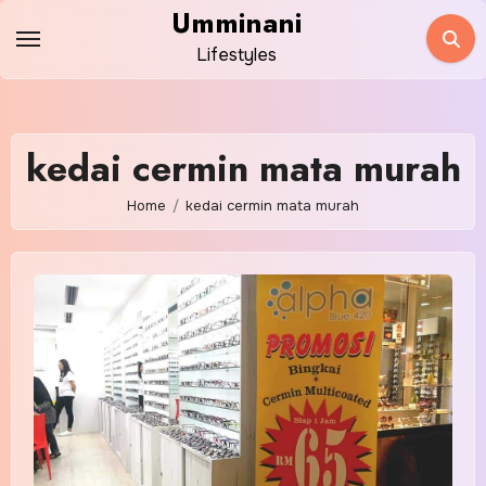
Skip
Umminani
to
Lifestyles
content
kedai cermin mata murah
Home
kedai cermin mata murah