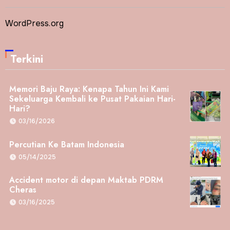
WordPress.org
Terkini
Memori Baju Raya: Kenapa Tahun Ini Kami
Sekeluarga Kembali ke Pusat Pakaian Hari-
Hari?
03/16/2026
Percutian Ke Batam Indonesia
05/14/2025
Accident motor di depan Maktab PDRM
Cheras
03/16/2025