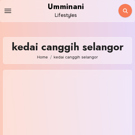
Skip
Umminani
to
Lifestyles
content
kedai canggih selangor
Home
kedai canggih selangor