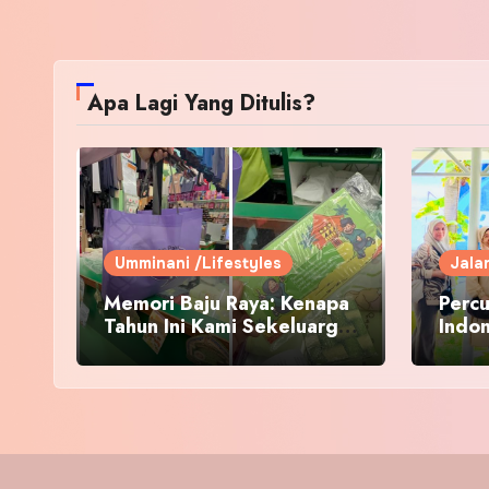
Apa Lagi Yang Ditulis?
Umminani /Lifestyles
Jala
Memori Baju Raya: Kenapa
Percu
Tahun Ini Kami Sekeluarga
Indo
Kembali ke Pusat Pakaian
Hari-Hari?