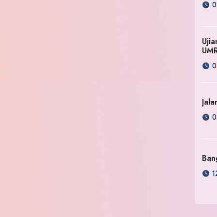
0
Uji
UM
0
Jala
0
Ban
1