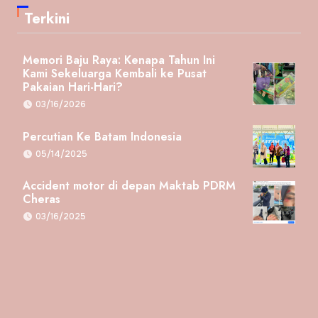
Terkini
Memori Baju Raya: Kenapa Tahun Ini
Kami Sekeluarga Kembali ke Pusat
Pakaian Hari-Hari?
03/16/2026
Percutian Ke Batam Indonesia
05/14/2025
Accident motor di depan Maktab PDRM
Cheras
03/16/2025