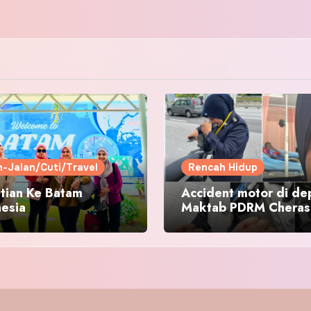
n-Jalan/Cuti/Travel
Rencah Hidup
tian Ke Batam
Accident motor di de
nesia
Maktab PDRM Cheras