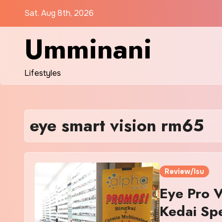
Skip
Sat. Aug 8th, 2026
to
content
Umminani
Lifestyles
eye smart vision rm65
Review/Isu
Eye Pro V
Kedai Spe