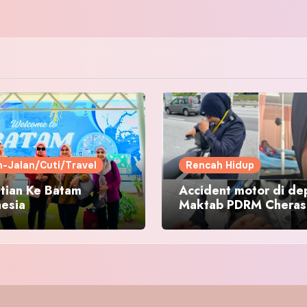
n-Jalan/Cuti/Travel
Rencah Hidup
tian Ke Batam
Accident motor di de
nesia
Maktab PDRM Cheras