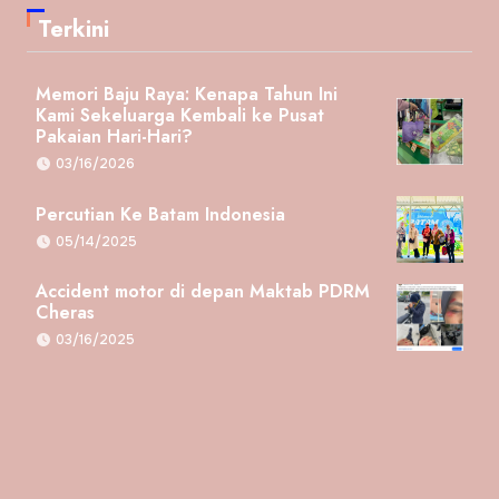
Terkini
Memori Baju Raya: Kenapa Tahun Ini
Kami Sekeluarga Kembali ke Pusat
Pakaian Hari-Hari?
03/16/2026
Percutian Ke Batam Indonesia
05/14/2025
Accident motor di depan Maktab PDRM
Cheras
03/16/2025