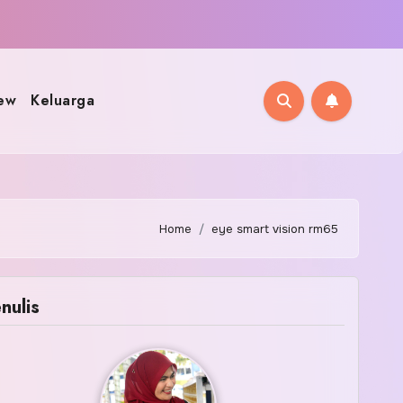
ew
Keluarga
Home
eye smart vision rm65
nulis