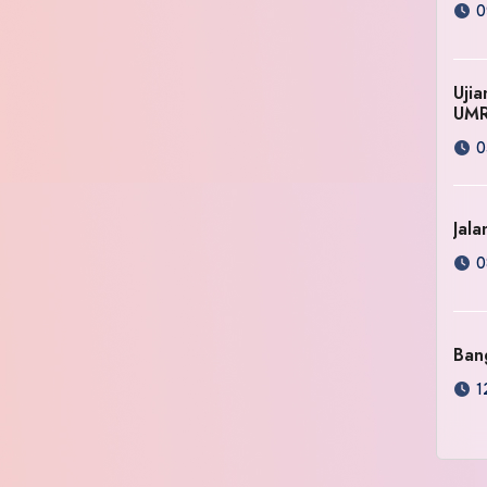
0
Uji
UM
0
Jala
0
Ban
1