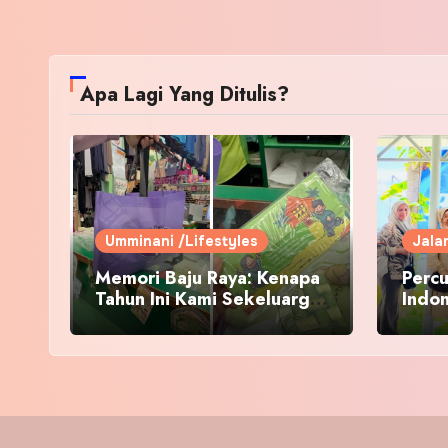
Apa Lagi Yang Ditulis?
Umminani /Lifestyles
Jala
Memori Baju Raya: Kenapa
Percu
Tahun Ini Kami Sekeluarga
Indo
Kembali ke Pusat Pakaian
Hari-Hari?