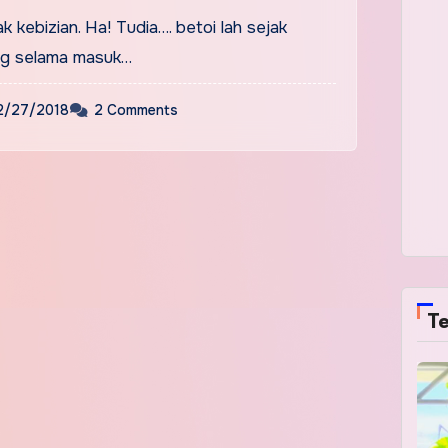
k kebizian. Ha! Tudia…. betoi lah sejak
ng selama masuk…
2/27/2018
2 Comments
Te