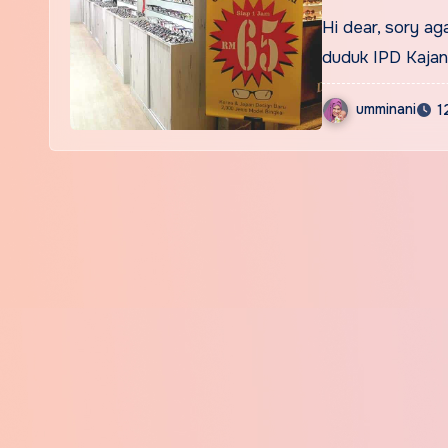
Bintang
Hi dear, sory aga
duduk IPD Kaja
umminani
1