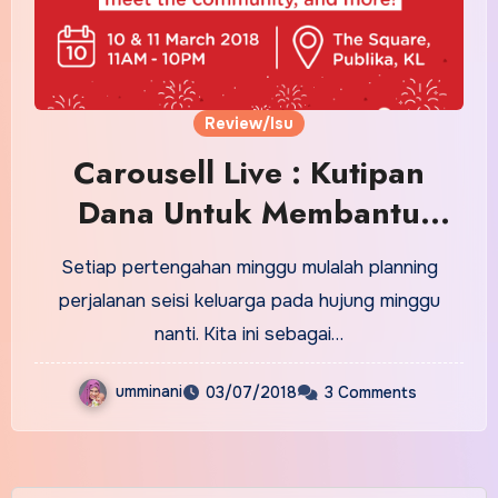
Review/Isu
Carousell Live : Kutipan
Dana Untuk Membantu
Persatuan Bulan Sabit Merah
Setiap pertengahan minggu mulalah planning
perjalanan seisi keluarga pada hujung minggu
nanti. Kita ini sebagai…
umminani
03/07/2018
3 Comments