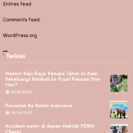
Entries feed
Comments feed
WordPress.org
Terkini
Memori Baju Raya: Kenapa Tahun Ini Kami
Sekeluarga Kembali ke Pusat Pakaian Hari-
Hari?
03/16/2026
Percutian Ke Batam Indonesia
05/14/2025
Accident motor di depan Maktab PDRM
Cheras