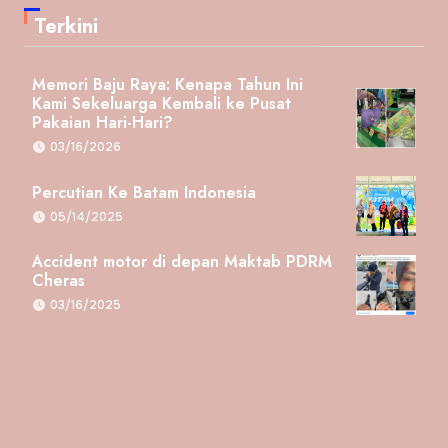
Terkini
Memori Baju Raya: Kenapa Tahun Ini
Kami Sekeluarga Kembali ke Pusat
Pakaian Hari-Hari?
03/16/2026
Percutian Ke Batam Indonesia
05/14/2025
Accident motor di depan Maktab PDRM
Cheras
03/16/2025