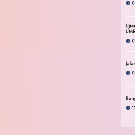
0
Uji
UM
0
Jala
0
Ban
1