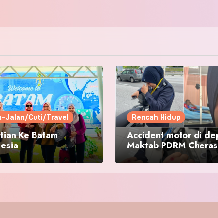
n-Jalan/Cuti/Travel
Rencah Hidup
tian Ke Batam
Accident motor di de
nesia
Maktab PDRM Cheras