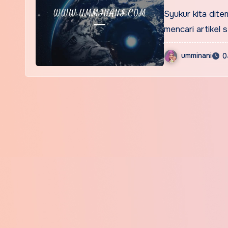
maha pe
Syukur kita dit
mencari artikel s
umminani
0