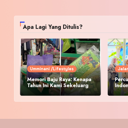
Apa Lagi Yang Ditulis?
Umminani /Lifestyles
Jala
Memori Baju Raya: Kenapa
Percu
Tahun Ini Kami Sekeluarga
Indo
Kembali ke Pusat Pakaian
Hari-Hari?