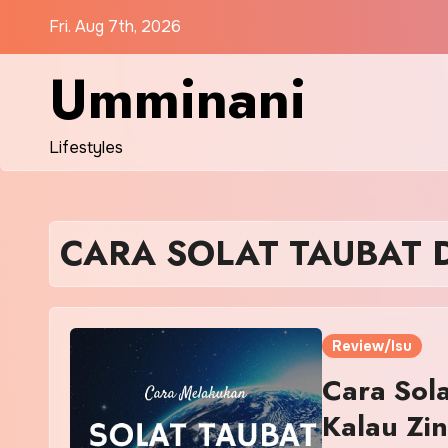
Skip
Fri. Aug 7th, 2026
to
content
Umminani
Lifestyles
CARA SOLAT TAUBAT 
Review/Isu
Cara Sol
Kalau Zin