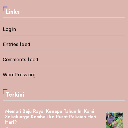
Links
Log in
Entries feed
Comments feed
WordPress.org
Terkini
Memori Baju Raya: Kenapa Tahun Ini Kami
Sekeluarga Kembali ke Pusat Pakaian Hari-
Hari?