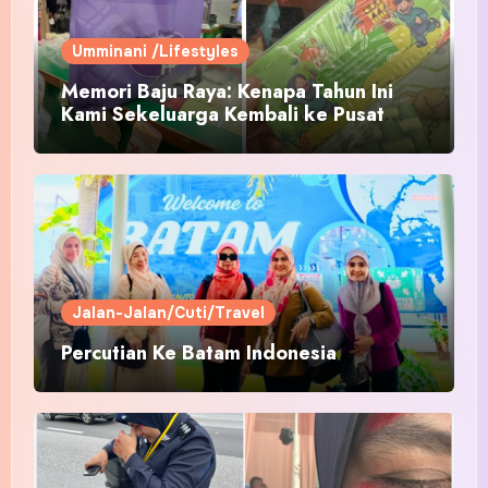
Umminani /Lifestyles
Memori Baju Raya: Kenapa Tahun Ini
Kami Sekeluarga Kembali ke Pusat
Pakaian Hari-Hari?
Jalan-Jalan/Cuti/Travel
Percutian Ke Batam Indonesia