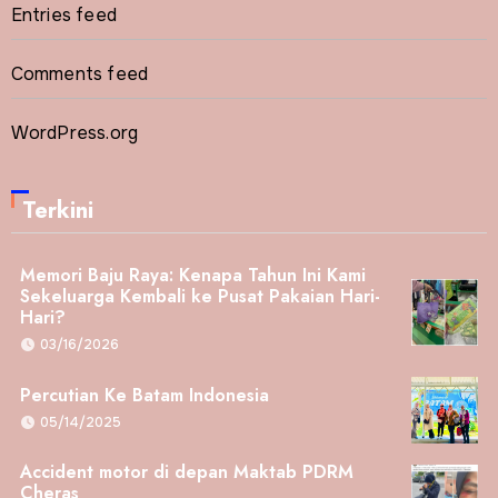
Entries feed
Comments feed
WordPress.org
Terkini
Memori Baju Raya: Kenapa Tahun Ini Kami
Sekeluarga Kembali ke Pusat Pakaian Hari-
Hari?
03/16/2026
Percutian Ke Batam Indonesia
05/14/2025
Accident motor di depan Maktab PDRM
Cheras