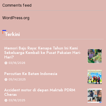
Comments feed
WordPress.org
Terkini
Memori Baju Raya: Kenapa Tahun Ini Kami
Sekeluarga Kembali ke Pusat Pakaian Hari-
Hari?
03/16/2026
Percutian Ke Batam Indonesia
05/14/2025
Accident motor di depan Maktab PDRM
Cheras
03/16/2025