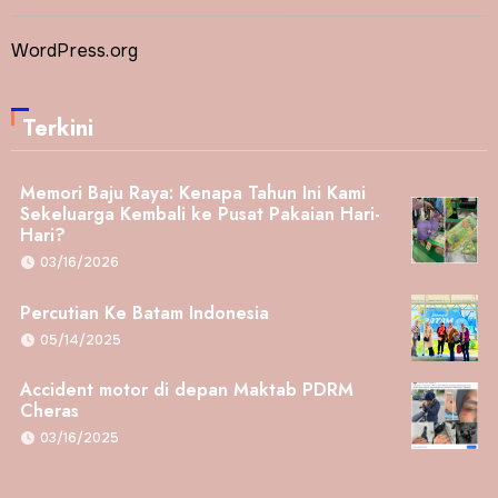
WordPress.org
Terkini
Memori Baju Raya: Kenapa Tahun Ini Kami
Sekeluarga Kembali ke Pusat Pakaian Hari-
Hari?
03/16/2026
Percutian Ke Batam Indonesia
05/14/2025
Accident motor di depan Maktab PDRM
Cheras
03/16/2025