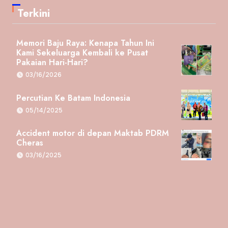
Terkini
Memori Baju Raya: Kenapa Tahun Ini
Kami Sekeluarga Kembali ke Pusat
Pakaian Hari-Hari?
03/16/2026
Percutian Ke Batam Indonesia
05/14/2025
Accident motor di depan Maktab PDRM
Cheras
03/16/2025