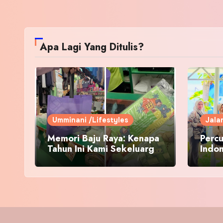
Apa Lagi Yang Ditulis?
Umminani /Lifestyles
Jala
Memori Baju Raya: Kenapa
Percu
Tahun Ini Kami Sekeluarga
Indo
Kembali ke Pusat Pakaian
Hari-Hari?