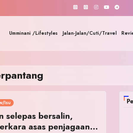
Umminani /Lifestyles
Jalan-Jalan/Cuti/Travel
Revi
erpantang
Pe
w/Isu
 selepas bersalin,
perkara asas penjagaan