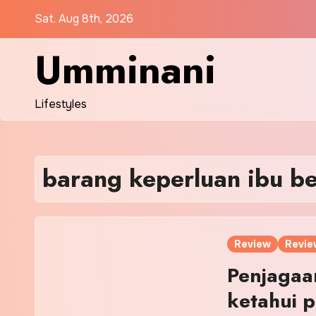
Skip
Sat. Aug 8th, 2026
to
content
Umminani
Lifestyles
barang keperluan ibu b
Review
Revie
Penjagaan
ketahui 