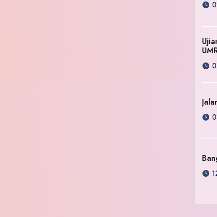
0
Uji
UM
0
Jala
0
Ban
1