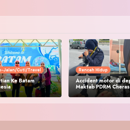
n-Jalan/Cuti/Travel
Rencah Hidup
tian Ke Batam
Accident motor di de
nesia
Maktab PDRM Cheras