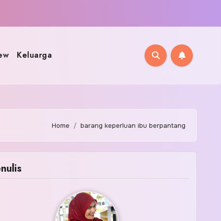
ew
Keluarga
Home
barang keperluan ibu berpantang
nulis