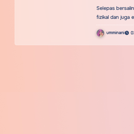
diri
Selepas bersali
fizikal dan juga 
umminani
0