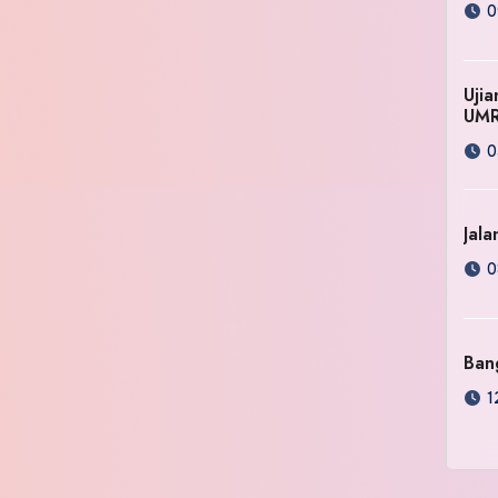
0
Uji
UM
0
Jala
0
Ban
1