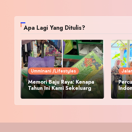
Apa Lagi Yang Ditulis?
Umminani /Lifestyles
Jala
Memori Baju Raya: Kenapa
Percu
Tahun Ini Kami Sekeluarga
Indo
Kembali ke Pusat Pakaian
Hari-Hari?