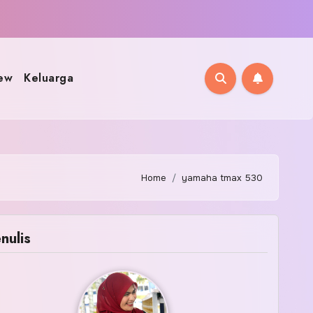
ew
Keluarga
Home
yamaha tmax 530
nulis