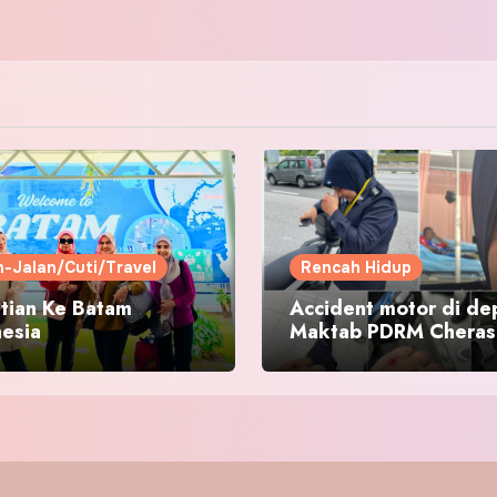
n-Jalan/Cuti/Travel
Rencah Hidup
tian Ke Batam
Accident motor di de
nesia
Maktab PDRM Cheras