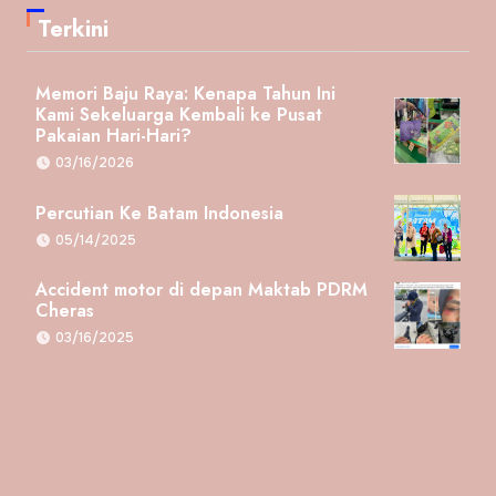
Terkini
Memori Baju Raya: Kenapa Tahun Ini
Kami Sekeluarga Kembali ke Pusat
Pakaian Hari-Hari?
03/16/2026
Percutian Ke Batam Indonesia
05/14/2025
Accident motor di depan Maktab PDRM
Cheras
03/16/2025