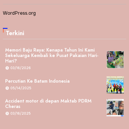
WordPress.org
Terkini
Memori Baju Raya: Kenapa Tahun Ini Kami
Sekeluarga Kembali ke Pusat Pakaian Hari-
Hari?
03/16/2026
Percutian Ke Batam Indonesia
05/14/2025
Accident motor di depan Maktab PDRM
Cheras
03/16/2025