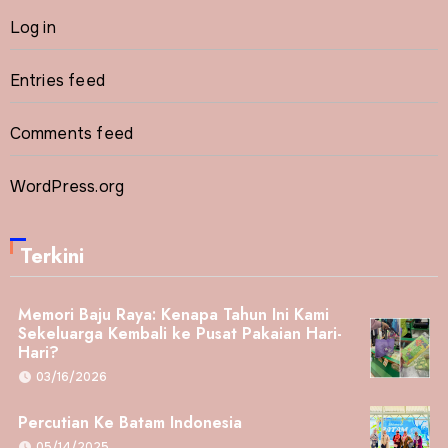
Log in
Entries feed
Comments feed
WordPress.org
Terkini
Memori Baju Raya: Kenapa Tahun Ini Kami
Sekeluarga Kembali ke Pusat Pakaian Hari-
Hari?
03/16/2026
Percutian Ke Batam Indonesia
05/14/2025