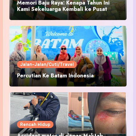
Memori Baju Raya: Kenapa Tahun Ini
Kami Sekeluarga Kembali ke Pusat
Pakaian Hari-Hari?
Jalan-Jalan/Cuti/Travel
Percutian Ke Batam Indonesia
Rencah Hidup
Accident motor di depan Maktab