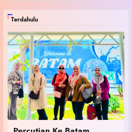
Terdahulu
Percutian Ke Batam