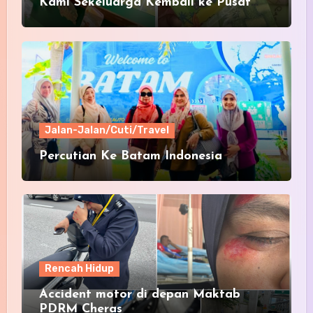
Kami Sekeluarga Kembali ke Pusat
Pakaian Hari-Hari?
Jalan-Jalan/Cuti/Travel
Percutian Ke Batam Indonesia
Rencah Hidup
Accident motor di depan Maktab
PDRM Cheras