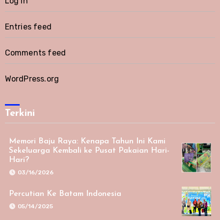
Log in
Entries feed
Comments feed
WordPress.org
Terkini
Memori Baju Raya: Kenapa Tahun Ini Kami
Sekeluarga Kembali ke Pusat Pakaian Hari-
Hari?
03/16/2026
Percutian Ke Batam Indonesia
05/14/2025