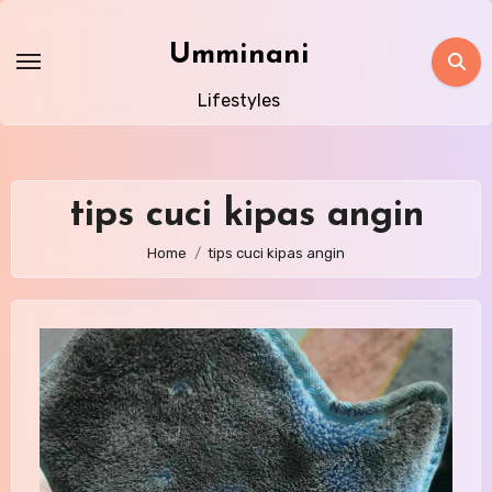
Skip
to
Umminani
content
Lifestyles
tips cuci kipas angin
Home
tips cuci kipas angin