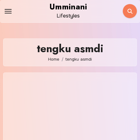
Skip
Umminani
to
Lifestyles
content
tengku asmdi
Home
tengku asmdi