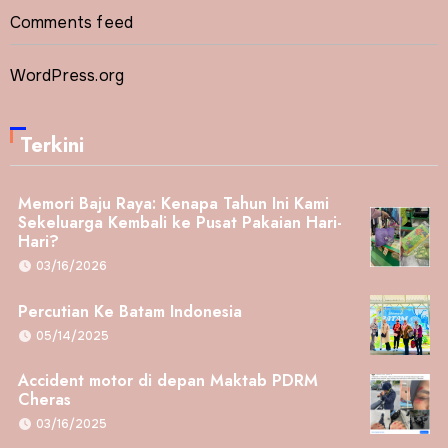
Comments feed
WordPress.org
Terkini
Memori Baju Raya: Kenapa Tahun Ini Kami
Sekeluarga Kembali ke Pusat Pakaian Hari-
Hari?
03/16/2026
Percutian Ke Batam Indonesia
05/14/2025
Accident motor di depan Maktab PDRM
Cheras
03/16/2025