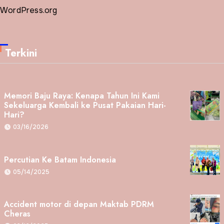
WordPress.org
Terkini
Memori Baju Raya: Kenapa Tahun Ini Kami
Sekeluarga Kembali ke Pusat Pakaian Hari-
Hari?
03/16/2026
Percutian Ke Batam Indonesia
05/14/2025
Accident motor di depan Maktab PDRM
Cheras