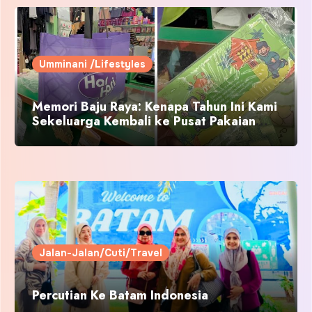
Umminani /Lifestyles
Memori Baju Raya: Kenapa Tahun Ini Kami
Sekeluarga Kembali ke Pusat Pakaian
Hari-Hari?
Jalan-Jalan/Cuti/Travel
Percutian Ke Batam Indonesia