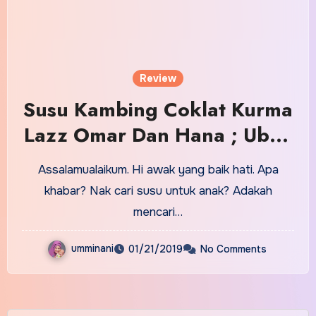
Review
Susu Kambing Coklat Kurma
Lazz Omar Dan Hana ; Ubah
Persepsi Tentang Susu
Assalamualaikum. Hi awak yang baik hati. Apa
khabar? Nak cari susu untuk anak? Adakah
mencari…
umminani
01/21/2019
No Comments