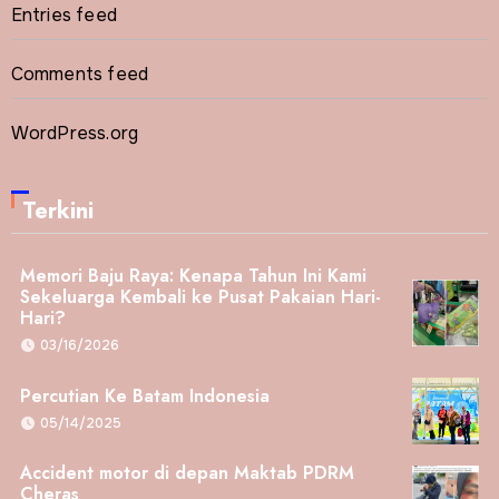
Entries feed
Comments feed
WordPress.org
Terkini
Memori Baju Raya: Kenapa Tahun Ini Kami
Sekeluarga Kembali ke Pusat Pakaian Hari-
Hari?
03/16/2026
Percutian Ke Batam Indonesia
05/14/2025
Accident motor di depan Maktab PDRM
Cheras