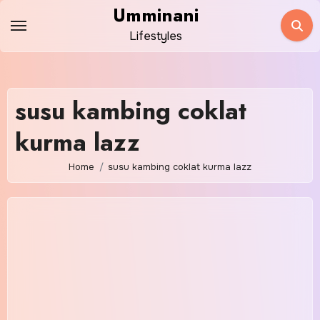
Skip
Umminani
to
Lifestyles
content
susu kambing coklat
kurma lazz
Home
susu kambing coklat kurma lazz