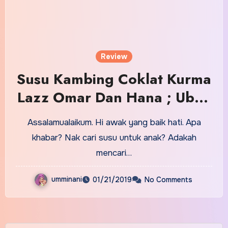
Review
Susu Kambing Coklat Kurma
Lazz Omar Dan Hana ; Ubah
Persepsi Tentang Susu
Assalamualaikum. Hi awak yang baik hati. Apa
khabar? Nak cari susu untuk anak? Adakah
mencari…
umminani
01/21/2019
No Comments