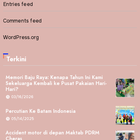
Entries feed
Comments feed
WordPress.org
Terkini
Memori Baju Raya: Kenapa Tahun Ini Kami
Sekeluarga Kembali ke Pusat Pakaian Hari-
Hari?
03/16/2026
Percutian Ke Batam Indonesia
05/14/2025
Accident motor di depan Maktab PDRM
Cheras