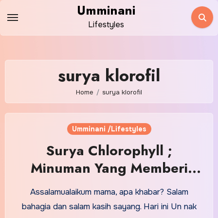
Skip
Umminani
to
Lifestyles
content
surya klorofil
Home
surya klorofil
Umminani /Lifestyles
Surya Chlorophyll ;
Minuman Yang Memberi
Khasiat Sayuran 100%
Assalamualaikum mama, apa khabar? Salam
bahagia dan salam kasih sayang. Hari ini Un nak