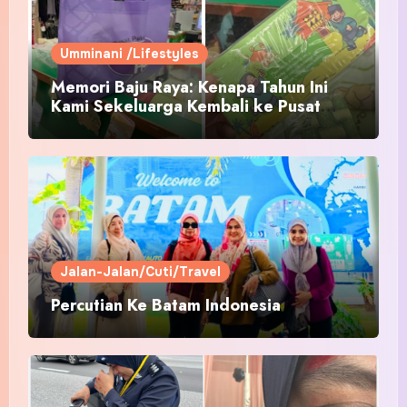
Umminani /Lifestyles
Memori Baju Raya: Kenapa Tahun Ini
Kami Sekeluarga Kembali ke Pusat
Pakaian Hari-Hari?
Jalan-Jalan/Cuti/Travel
Percutian Ke Batam Indonesia