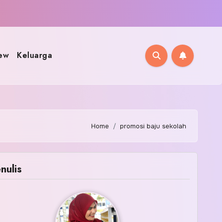
ew
Keluarga
Home
promosi baju sekolah
nulis