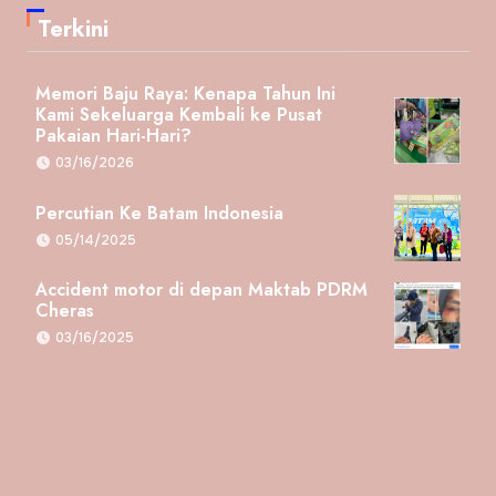
Terkini
Memori Baju Raya: Kenapa Tahun Ini
Kami Sekeluarga Kembali ke Pusat
Pakaian Hari-Hari?
03/16/2026
Percutian Ke Batam Indonesia
05/14/2025
Accident motor di depan Maktab PDRM
Cheras
03/16/2025