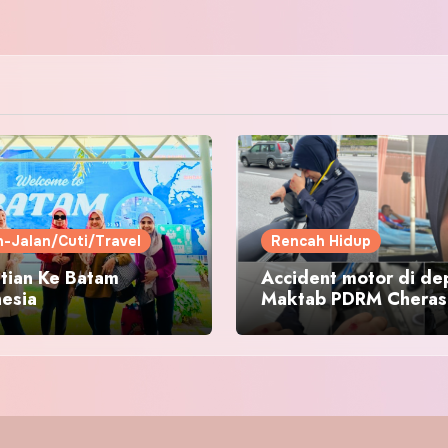
n-Jalan/Cuti/Travel
Rencah Hidup
tian Ke Batam
Accident motor di de
nesia
Maktab PDRM Cheras