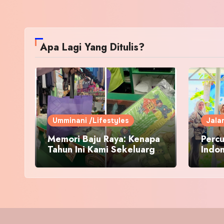
Apa Lagi Yang Ditulis?
Umminani /Lifestyles
Jala
Memori Baju Raya: Kenapa
Percu
Tahun Ini Kami Sekeluarga
Indo
Kembali ke Pusat Pakaian
Hari-Hari?