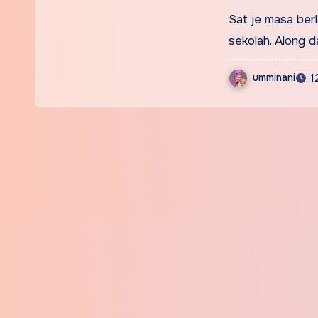
Sat je masa berl
sekolah. Along d
umminani
1