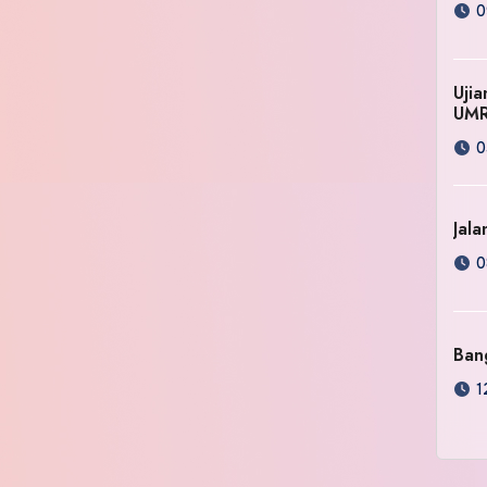
0
Uji
UM
0
Jala
0
Ban
1