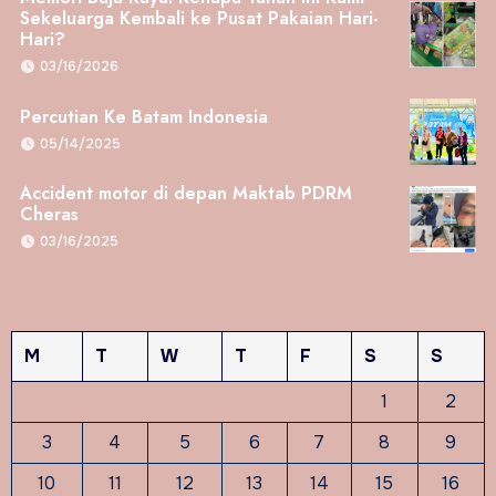
Sekeluarga Kembali ke Pusat Pakaian Hari-
Hari?
03/16/2026
Percutian Ke Batam Indonesia
05/14/2025
Accident motor di depan Maktab PDRM
Cheras
03/16/2025
M
T
W
T
F
S
S
1
2
3
4
5
6
7
8
9
10
11
12
13
14
15
16