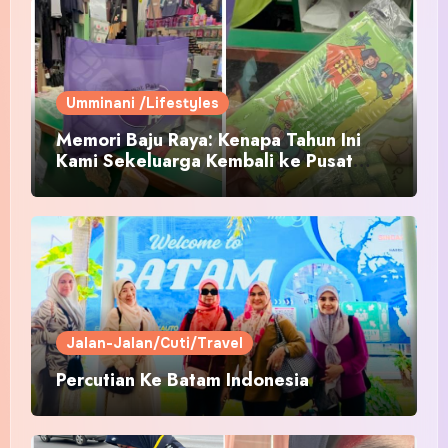
Umminani /Lifestyles
Memori Baju Raya: Kenapa Tahun Ini
Kami Sekeluarga Kembali ke Pusat
Pakaian Hari-Hari?
Jalan-Jalan/Cuti/Travel
Percutian Ke Batam Indonesia