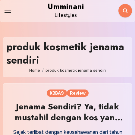
Skip
Umminani
to
Lifestyles
content
produk kosmetik jenama
sendiri
Home
produk kosmetik jenama sendiri
KBBA9
Review
Jenama Sendiri? Ya, tidak
mustahil dengan kos yang
munasabah!
Sejak terlibat dengan keusahawanan dari tahun