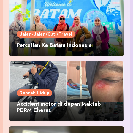
Jalan-Jalan/Cuti/Travel
Percutian Ke Batam Indonesia
Rencah Hidup
Accident motor di depan Maktab
PDRM Cheras