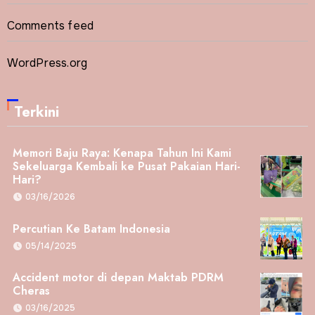
Comments feed
WordPress.org
Terkini
Memori Baju Raya: Kenapa Tahun Ini Kami
Sekeluarga Kembali ke Pusat Pakaian Hari-
Hari?
03/16/2026
Percutian Ke Batam Indonesia
05/14/2025
Accident motor di depan Maktab PDRM
Cheras
03/16/2025