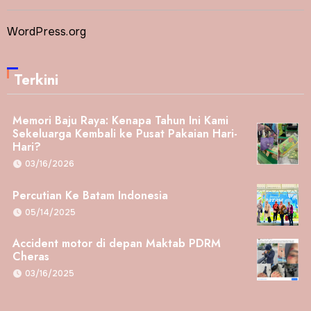
WordPress.org
Terkini
Memori Baju Raya: Kenapa Tahun Ini Kami
Sekeluarga Kembali ke Pusat Pakaian Hari-
Hari?
03/16/2026
Percutian Ke Batam Indonesia
05/14/2025
Accident motor di depan Maktab PDRM
Cheras
03/16/2025