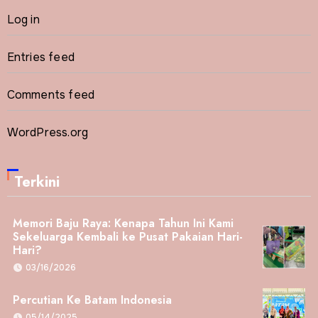
Log in
Entries feed
Comments feed
WordPress.org
Terkini
Memori Baju Raya: Kenapa Tahun Ini Kami
Sekeluarga Kembali ke Pusat Pakaian Hari-
Hari?
03/16/2026
Percutian Ke Batam Indonesia
05/14/2025