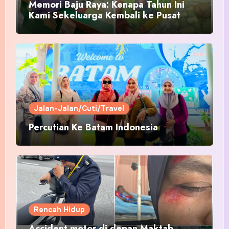
Memori Baju Raya: Kenapa Tahun Ini
Kami Sekeluarga Kembali ke Pusat
Pakaian Hari-Hari?
Jalan-Jalan/Cuti/Travel
Percutian Ke Batam Indonesia
Rencah Hidup
Accident motor di depan Maktab