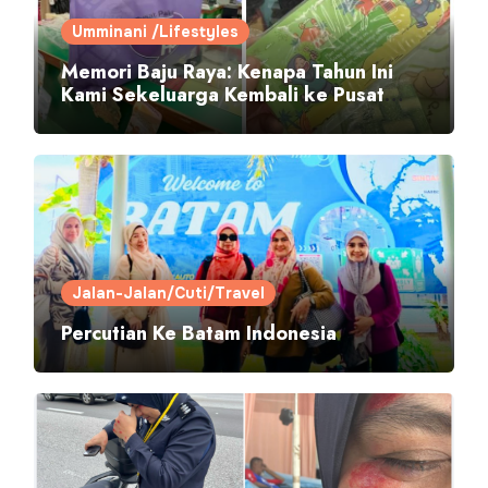
Umminani /Lifestyles
Memori Baju Raya: Kenapa Tahun Ini
Kami Sekeluarga Kembali ke Pusat
Pakaian Hari-Hari?
Jalan-Jalan/Cuti/Travel
Percutian Ke Batam Indonesia