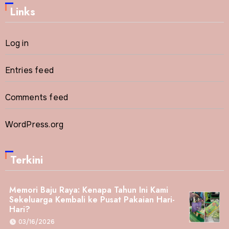
Links
Log in
Entries feed
Comments feed
WordPress.org
Terkini
Memori Baju Raya: Kenapa Tahun Ini Kami
Sekeluarga Kembali ke Pusat Pakaian Hari-
Hari?
03/16/2026