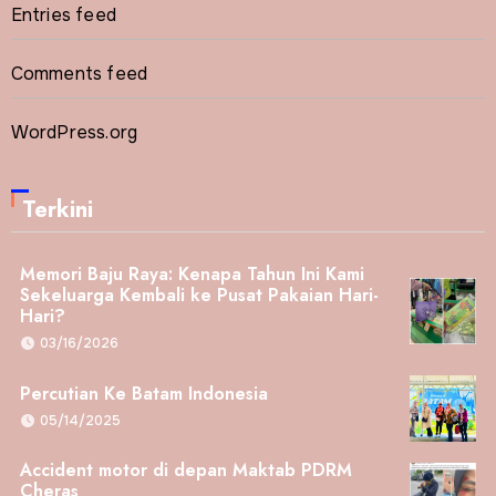
Entries feed
Comments feed
WordPress.org
Terkini
Memori Baju Raya: Kenapa Tahun Ini Kami
Sekeluarga Kembali ke Pusat Pakaian Hari-
Hari?
03/16/2026
Percutian Ke Batam Indonesia
05/14/2025
Accident motor di depan Maktab PDRM
Cheras