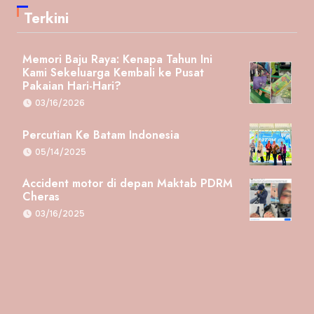
Terkini
Memori Baju Raya: Kenapa Tahun Ini
Kami Sekeluarga Kembali ke Pusat
Pakaian Hari-Hari?
03/16/2026
Percutian Ke Batam Indonesia
05/14/2025
Accident motor di depan Maktab PDRM
Cheras
03/16/2025