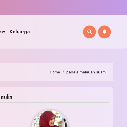
ew
Keluarga
Home
pahala melayan suami
nulis