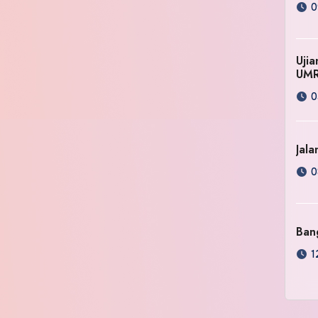
0
Uji
UM
0
Jala
0
Ban
1