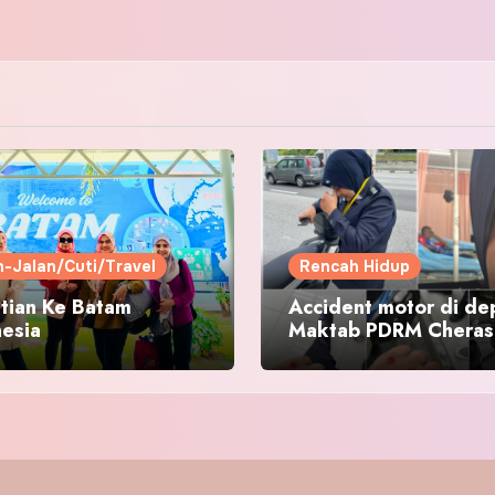
n-Jalan/Cuti/Travel
Rencah Hidup
tian Ke Batam
Accident motor di de
nesia
Maktab PDRM Cheras