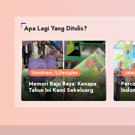
Apa Lagi Yang Ditulis?
Umminani /Lifestyles
Jala
Memori Baju Raya: Kenapa
Percu
Tahun Ini Kami Sekeluarga
Indo
Kembali ke Pusat Pakaian
Hari-Hari?