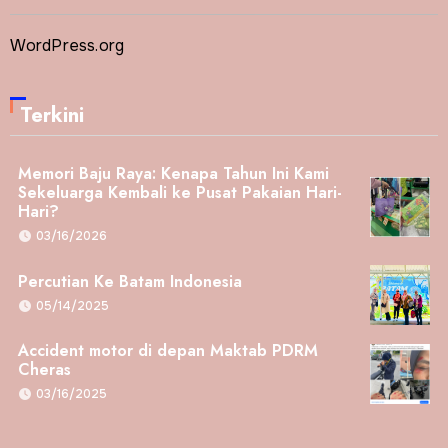
WordPress.org
Terkini
Memori Baju Raya: Kenapa Tahun Ini Kami
Sekeluarga Kembali ke Pusat Pakaian Hari-
Hari?
03/16/2026
Percutian Ke Batam Indonesia
05/14/2025
Accident motor di depan Maktab PDRM
Cheras
03/16/2025