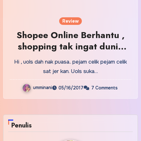
Review
Shopee Online Berhantu ,
shopping tak ingat dunia
bila macam-macam ada!
Hi , uols dah nak puasa.. pejam celik pejam celik
sat jer kan. Uols suka…
umminani
05/16/2017
7 Comments
Penulis