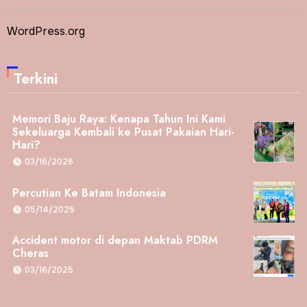
WordPress.org
Terkini
Memori Baju Raya: Kenapa Tahun Ini Kami
Sekeluarga Kembali ke Pusat Pakaian Hari-
Hari?
03/16/2026
Percutian Ke Batam Indonesia
05/14/2025
Accident motor di depan Maktab PDRM
Cheras
03/16/2025