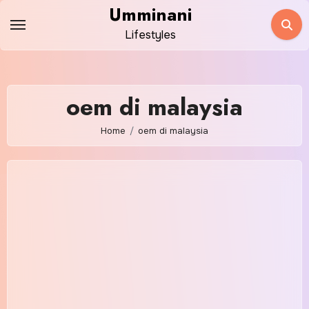
Skip
Umminani
to
Lifestyles
content
oem di malaysia
Home
oem di malaysia