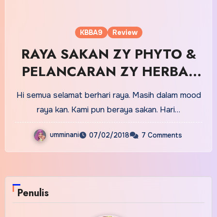
KBBA9
Review
RAYA SAKAN ZY PHYTO &
PELANCARAN ZY HERBAL
SCIENCE SDN BHD KING OF
Hi semua selamat berhari raya. Masih dalam mood
OEM TERUS MAJU DALAM
raya kan. Kami pun beraya sakan. Hari…
PERNIAGAAN
umminani
07/02/2018
7 Comments
PEMBEKALAN HERBA DAN
PRINTING TSHIRT
Penulis