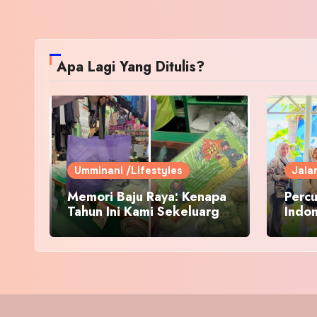
Apa Lagi Yang Ditulis?
Umminani /Lifestyles
Jala
Memori Baju Raya: Kenapa
Percu
Tahun Ini Kami Sekeluarga
Indo
Kembali ke Pusat Pakaian
Hari-Hari?