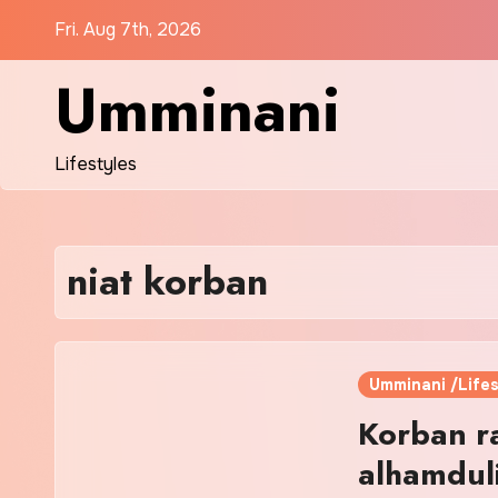
Skip
Fri. Aug 7th, 2026
to
content
Umminani
Lifestyles
niat korban
Umminani /Lifes
Korban ra
alhamduli