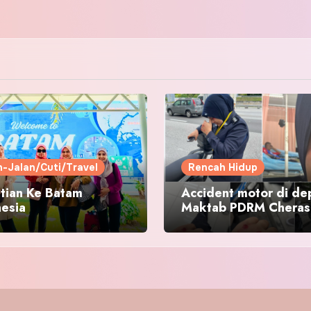
n-Jalan/Cuti/Travel
Rencah Hidup
tian Ke Batam
Accident motor di de
nesia
Maktab PDRM Cheras