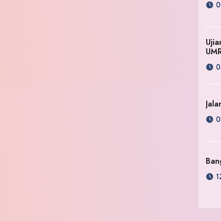
0
Uji
UM
0
Jala
0
Ban
1