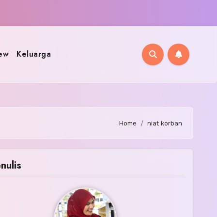
ew
Keluarga
Home
niat korban
nulis