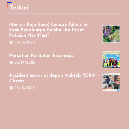
Terkini
Memori Baju Raya: Kenapa Tahun Ini
Kami Sekeluarga Kembali ke Pusat
Pakaian Hari-Hari?
03/16/2026
Percutian Ke Batam Indonesia
05/14/2025
Accident motor di depan Maktab PDRM
Cheras
03/16/2025