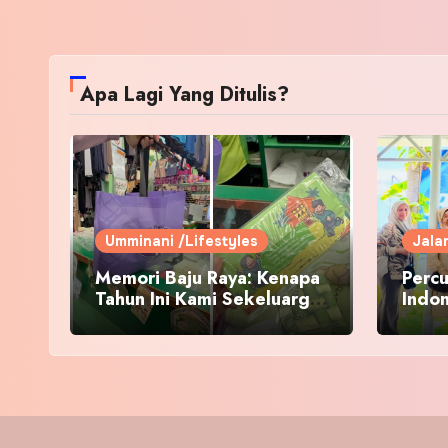
Apa Lagi Yang Ditulis?
Umminani /Lifestyles
Jala
Memori Baju Raya: Kenapa
Percu
Tahun Ini Kami Sekeluarga
Indo
Kembali ke Pusat Pakaian
Hari-Hari?