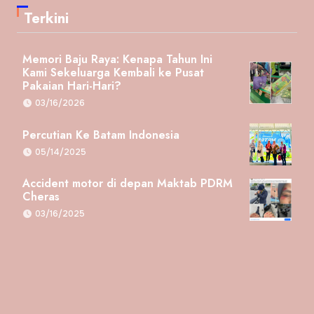
Terkini
Memori Baju Raya: Kenapa Tahun Ini
Kami Sekeluarga Kembali ke Pusat
Pakaian Hari-Hari?
03/16/2026
Percutian Ke Batam Indonesia
05/14/2025
Accident motor di depan Maktab PDRM
Cheras
03/16/2025