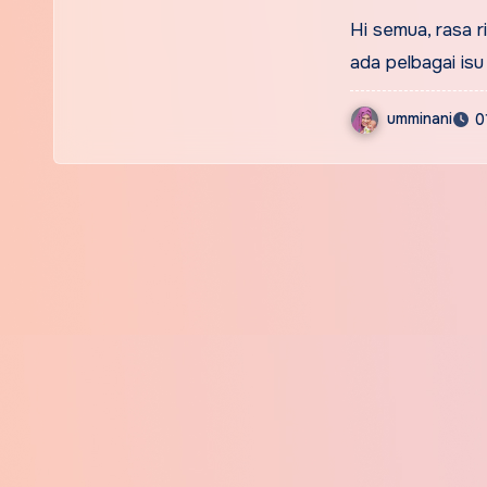
susah be
Hi semua, rasa 
ada pelbagai isu 
umminani
0