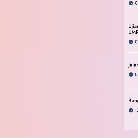
0
Uji
UM
0
Jala
0
Ban
1