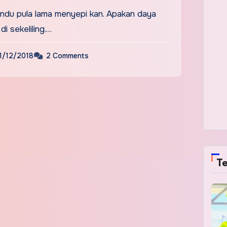
rak!
rindu pula lama menyepi kan. Apakan daya
di sekeliling.…
1/12/2018
2 Comments
Te