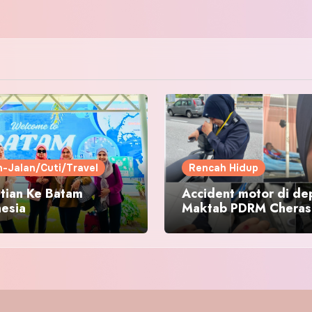
n-Jalan/Cuti/Travel
Rencah Hidup
tian Ke Batam
Accident motor di de
nesia
Maktab PDRM Cheras