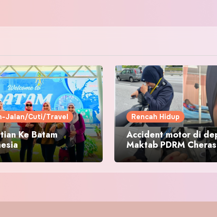
n-Jalan/Cuti/Travel
Rencah Hidup
tian Ke Batam
Accident motor di de
nesia
Maktab PDRM Cheras