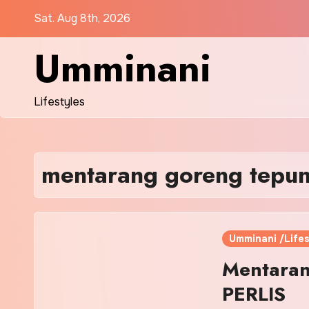
Skip
Sat. Aug 8th, 2026
to
content
Umminani
Lifestyles
mentarang goreng tepu
Umminani /Lifes
Mentarang
PERLIS