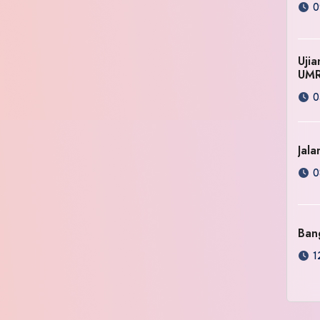
0
Uji
UM
0
Jala
0
Ban
1