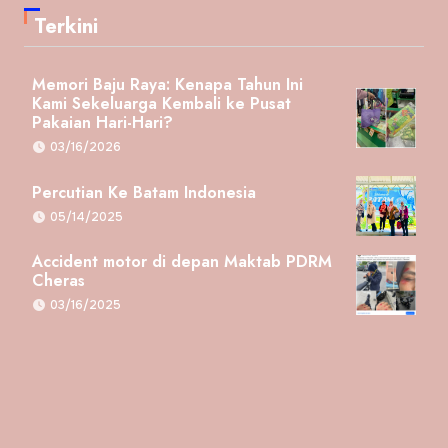
Terkini
Memori Baju Raya: Kenapa Tahun Ini
Kami Sekeluarga Kembali ke Pusat
Pakaian Hari-Hari?
03/16/2026
Percutian Ke Batam Indonesia
05/14/2025
Accident motor di depan Maktab PDRM
Cheras
03/16/2025