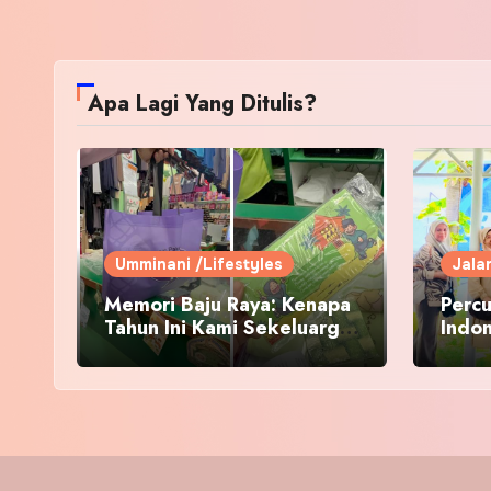
Apa Lagi Yang Ditulis?
Umminani /Lifestyles
Jala
Memori Baju Raya: Kenapa
Percu
Tahun Ini Kami Sekeluarga
Indo
Kembali ke Pusat Pakaian
Hari-Hari?