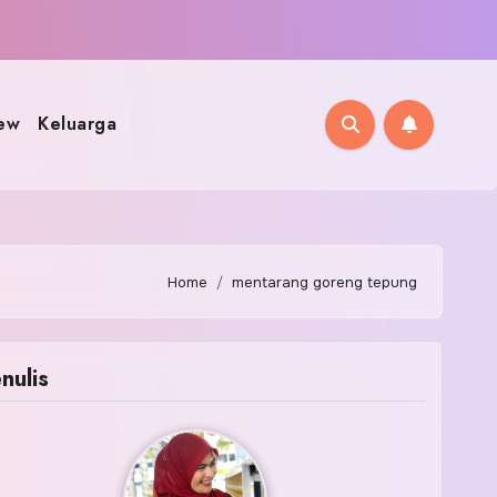
ew
Keluarga
Home
mentarang goreng tepung
nulis