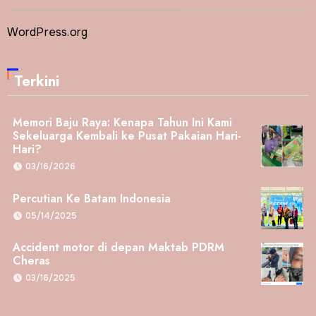
WordPress.org
Terkini
Memori Baju Raya: Kenapa Tahun Ini Kami
Sekeluarga Kembali ke Pusat Pakaian Hari-
Hari?
03/16/2026
Percutian Ke Batam Indonesia
05/14/2025
Accident motor di depan Maktab PDRM
Cheras
03/16/2025