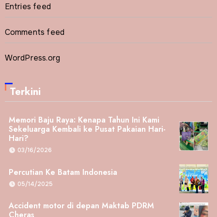
Entries feed
Comments feed
WordPress.org
Terkini
Memori Baju Raya: Kenapa Tahun Ini Kami
Sekeluarga Kembali ke Pusat Pakaian Hari-
Hari?
03/16/2026
Percutian Ke Batam Indonesia
05/14/2025
Accident motor di depan Maktab PDRM
Cheras