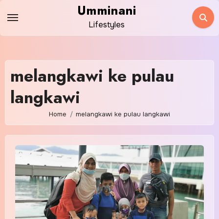
Skip
Umminani
to
Lifestyles
content
melangkawi ke pulau
langkawi
Home
melangkawi ke pulau langkawi