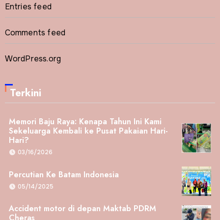
Entries feed
Comments feed
WordPress.org
Terkini
Memori Baju Raya: Kenapa Tahun Ini Kami
Sekeluarga Kembali ke Pusat Pakaian Hari-
Hari?
03/16/2026
Percutian Ke Batam Indonesia
05/14/2025
Accident motor di depan Maktab PDRM
Cheras