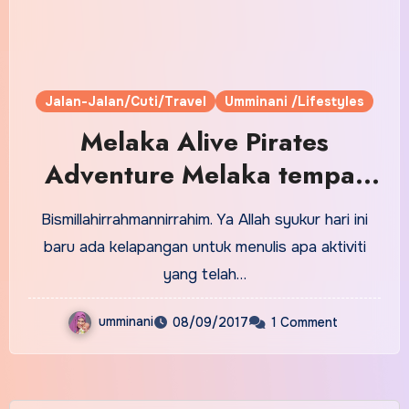
Jalan-Jalan/Cuti/Travel
Umminani /Lifestyles
Melaka Alive Pirates
Adventure Melaka tempat
anak mainkan imaginasi
Bismillahirrahmannirrahim. Ya Allah syukur hari ini
baru ada kelapangan untuk menulis apa aktiviti
yang telah…
umminani
08/09/2017
1 Comment