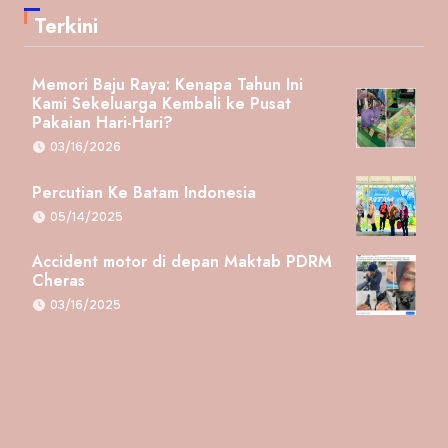
Terkini
Memori Baju Raya: Kenapa Tahun Ini
Kami Sekeluarga Kembali ke Pusat
Pakaian Hari-Hari?
03/16/2026
Percutian Ke Batam Indonesia
05/14/2025
Accident motor di depan Maktab PDRM
Cheras
03/16/2025