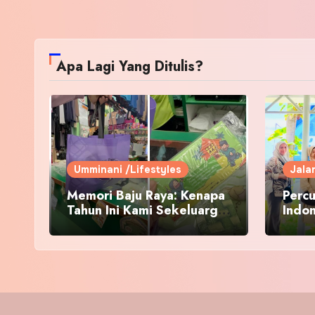
Apa Lagi Yang Ditulis?
Umminani /Lifestyles
Jala
Memori Baju Raya: Kenapa
Percu
Tahun Ini Kami Sekeluarga
Indo
Kembali ke Pusat Pakaian
Hari-Hari?