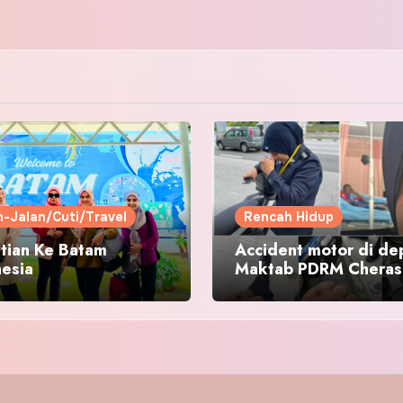
n-Jalan/Cuti/Travel
Rencah Hidup
tian Ke Batam
Accident motor di de
nesia
Maktab PDRM Cheras