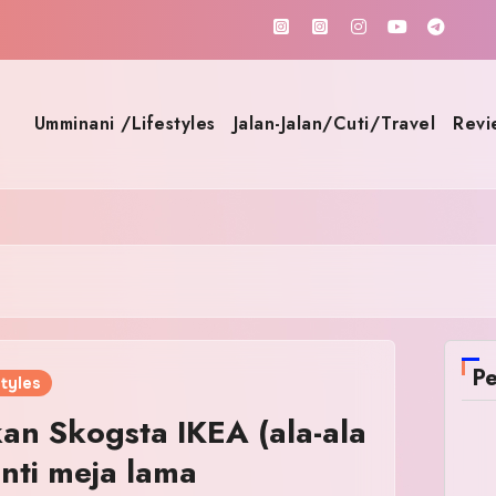
Umminani /Lifestyles
Jalan-Jalan/Cuti/Travel
Revi
Pe
tyles
an Skogsta IKEA (ala-ala
ganti meja lama