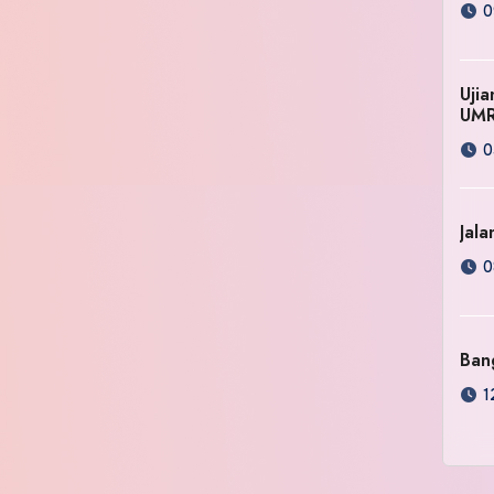
0
Uji
UM
0
Jala
0
Ban
1