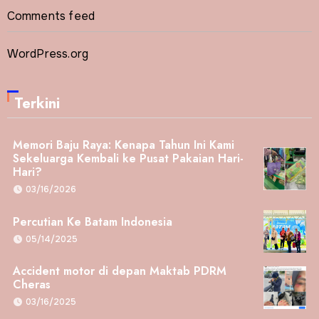
Comments feed
WordPress.org
Terkini
Memori Baju Raya: Kenapa Tahun Ini Kami
Sekeluarga Kembali ke Pusat Pakaian Hari-
Hari?
03/16/2026
Percutian Ke Batam Indonesia
05/14/2025
Accident motor di depan Maktab PDRM
Cheras
03/16/2025