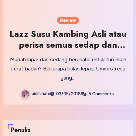
Review
Lazz Susu Kambing Asli atau
perisa semua sedap dan
untuk seisi keluarga
Mudah lapar dan sedang berusaha untuk turunkan
berat badan? Beberapa bulan lepas, Ummi stress
yang…
umminani
03/05/2018
5 Comments
Penulis