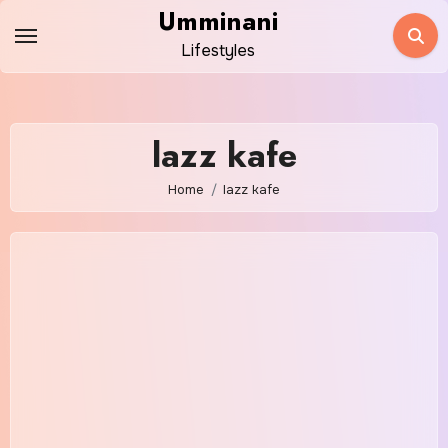
Skip
Umminani
to
Lifestyles
content
lazz kafe
Home
lazz kafe