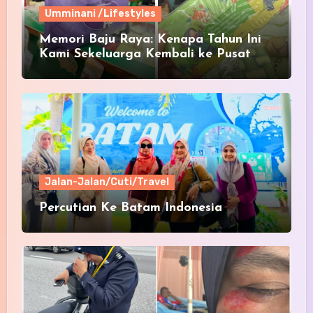
Umminani /Lifestyles
Memori Baju Raya: Kenapa Tahun Ini
Kami Sekeluarga Kembali ke Pusat
Pakaian Hari-Hari?
Jalan-Jalan/Cuti/Travel
Percutian Ke Batam Indonesia