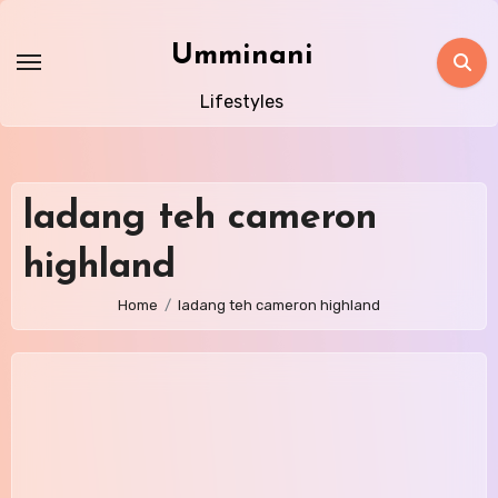
Skip
to
Umminani
content
Lifestyles
ladang teh cameron
highland
Home
ladang teh cameron highland