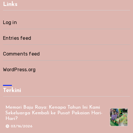
Links
Log in
Entries feed
Comments feed
WordPress.org
Terkini
Memori Baju Raya: Kenapa Tahun Ini Kami
Sekeluarga Kembali ke Pusat Pakaian Hari-
Hari?
03/16/2026