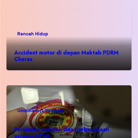
Rencah Hidup
Accident motor di depan Maktab PDRM
Cheras
Umminani /Lifestyles
Persiapan sekolah dan perbelanjaan
asrama 2025