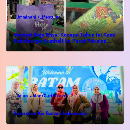
Umminani /Lifestyles
Memori Baju Raya: Kenapa Tahun Ini Kami
Sekeluarga Kembali ke Pusat Pakaian
Hari-Hari?
Jalan-Jalan/Cuti/Travel
Percutian Ke Batam Indonesia