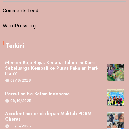
Comments feed
WordPress.org
Terkini
Memori Baju Raya: Kenapa Tahun Ini Kami
Sekeluarga Kembali ke Pusat Pakaian Hari-
Hari?
03/16/2026
Percutian Ke Batam Indonesia
05/14/2025
Accident motor di depan Maktab PDRM
Cheras
03/16/2025