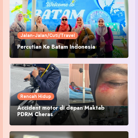
Jalan-Jalan/Cuti/Travel
Percutian Ke Batam Indonesia
Rencah Hidup
Accident motor di depan Maktab
PDRM Cheras