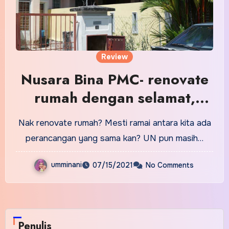
Review
Nusara Bina PMC- renovate
rumah dengan selamat,
rumah pun cantik dan
Nak renovate rumah? Mesti ramai antara kita ada
selesa.
perancangan yang sama kan? UN pun masih…
umminani
07/15/2021
No Comments
Penulis