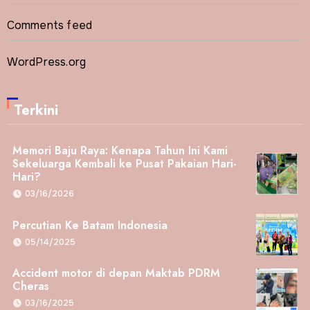
Comments feed
WordPress.org
Terkini
Memori Baju Raya: Kenapa Tahun Ini Kami
Sekeluarga Kembali ke Pusat Pakaian Hari-
Hari?
03/16/2026
Percutian Ke Batam Indonesia
05/14/2025
Accident motor di depan Maktab PDRM
Cheras
03/16/2025