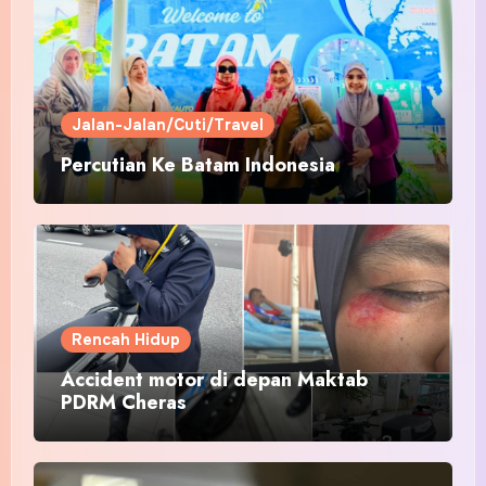
Jalan-Jalan/Cuti/Travel
Percutian Ke Batam Indonesia
Rencah Hidup
Accident motor di depan Maktab
PDRM Cheras