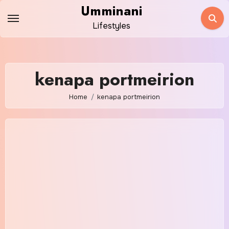
Skip
Umminani
to
Lifestyles
content
kenapa portmeirion
Home
kenapa portmeirion