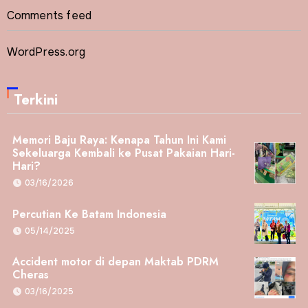
Comments feed
WordPress.org
Terkini
Memori Baju Raya: Kenapa Tahun Ini Kami
Sekeluarga Kembali ke Pusat Pakaian Hari-
Hari?
03/16/2026
Percutian Ke Batam Indonesia
05/14/2025
Accident motor di depan Maktab PDRM
Cheras
03/16/2025