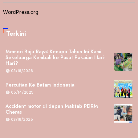
WordPress.org
Terkini
Memori Baju Raya: Kenapa Tahun Ini Kami
Sekeluarga Kembali ke Pusat Pakaian Hari-
Hari?
03/16/2026
Percutian Ke Batam Indonesia
05/14/2025
Accident motor di depan Maktab PDRM
Cheras
03/16/2025