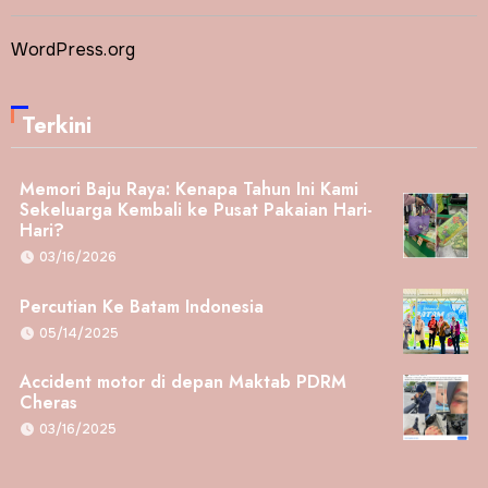
WordPress.org
Terkini
Memori Baju Raya: Kenapa Tahun Ini Kami
Sekeluarga Kembali ke Pusat Pakaian Hari-
Hari?
03/16/2026
Percutian Ke Batam Indonesia
05/14/2025
Accident motor di depan Maktab PDRM
Cheras
03/16/2025