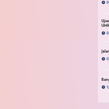
0
Uji
UM
0
Jala
0
Ban
1