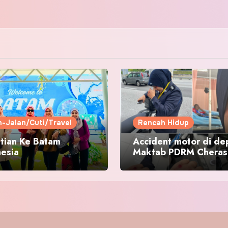
n-Jalan/Cuti/Travel
Rencah Hidup
tian Ke Batam
Accident motor di de
nesia
Maktab PDRM Cheras