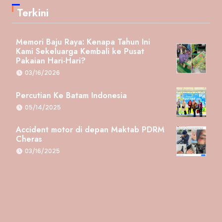
Terkini
Memori Baju Raya: Kenapa Tahun Ini
Kami Sekeluarga Kembali ke Pusat
Pakaian Hari-Hari?
03/16/2026
Percutian Ke Batam Indonesia
05/14/2025
Accident motor di depan Maktab PDRM
Cheras
03/16/2025