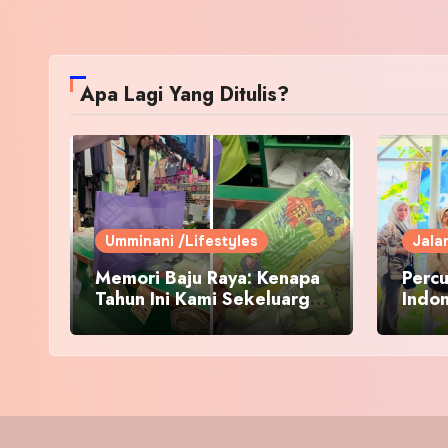
Apa Lagi Yang Ditulis?
Umminani /Lifestyles
Jala
Memori Baju Raya: Kenapa
Percu
Tahun Ini Kami Sekeluarga
Indo
Kembali ke Pusat Pakaian
Hari-Hari?