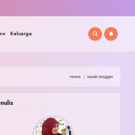
ew
Keluarga
Home
kelab blogger
nulis