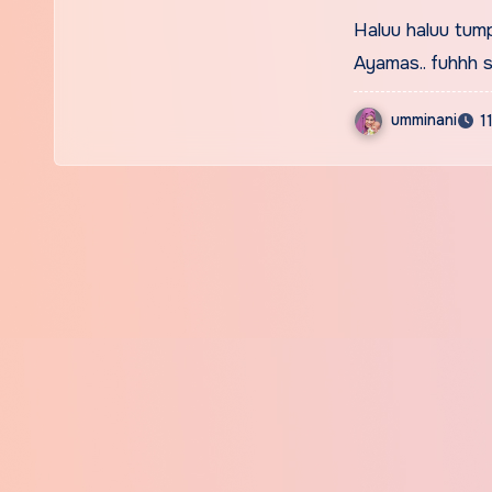
Haluu haluu tumpa
Ayamas.. fuhhh 
umminani
1