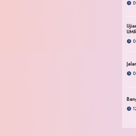
0
Uji
UM
0
Jala
0
Ban
1