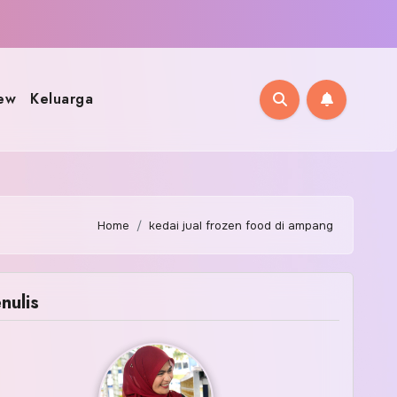
ew
Keluarga
Home
kedai jual frozen food di ampang
nulis