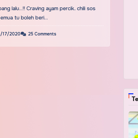
ng lalu…!! Craving ayam percik.. chili sos
semua tu boleh beri…
1/17/2020
25 Comments
Te