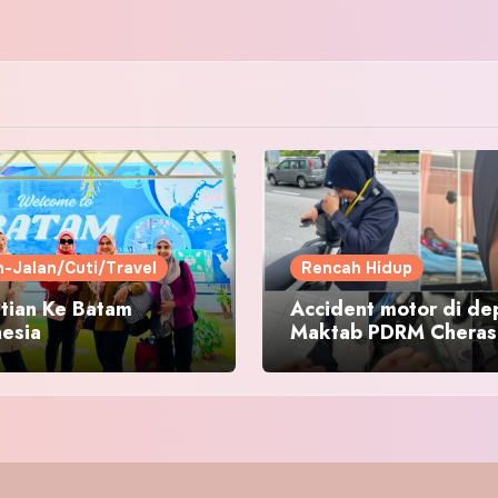
n-Jalan/Cuti/Travel
Rencah Hidup
tian Ke Batam
Accident motor di de
nesia
Maktab PDRM Cheras