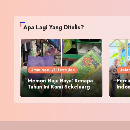
Apa Lagi Yang Ditulis?
Umminani /Lifestyles
Jala
Memori Baju Raya: Kenapa
Percu
Tahun Ini Kami Sekeluarga
Indo
Kembali ke Pusat Pakaian
Hari-Hari?