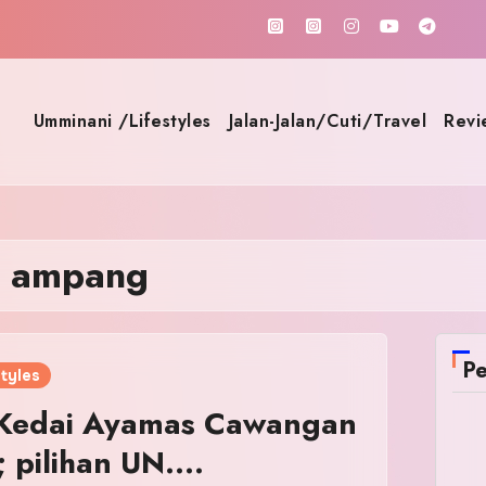
Umminani /Lifestyles
Jalan-Jalan/Cuti/Travel
Revi
di ampang
Pe
tyles
 Kedai Ayamas Cawangan
 pilihan UN….