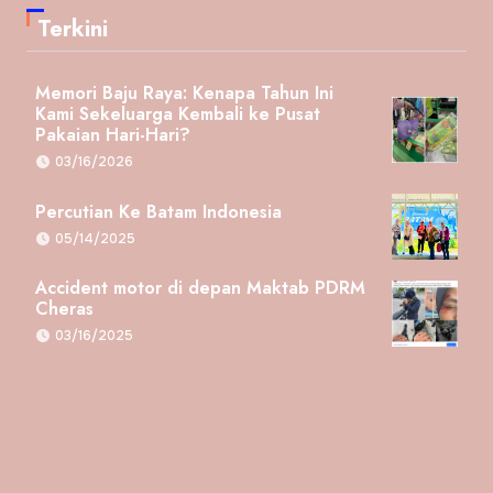
Terkini
Memori Baju Raya: Kenapa Tahun Ini
Kami Sekeluarga Kembali ke Pusat
Pakaian Hari-Hari?
03/16/2026
Percutian Ke Batam Indonesia
05/14/2025
Accident motor di depan Maktab PDRM
Cheras
03/16/2025