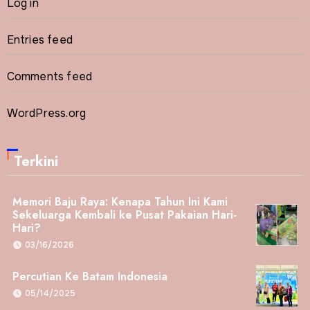
Log in
Entries feed
Comments feed
WordPress.org
Terkini
Memori Baju Raya: Kenapa Tahun Ini Kami
Sekeluarga Kembali ke Pusat Pakaian Hari-
Hari?
03/16/2026
Percutian Ke Batam Indonesia
05/14/2025