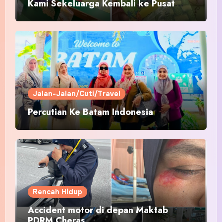
Kami Sekeluarga Kembali ke Pusat
Pakaian Hari-Hari?
Jalan-Jalan/Cuti/Travel
Percutian Ke Batam Indonesia
Rencah Hidup
Accident motor di depan Maktab
PDRM Cheras