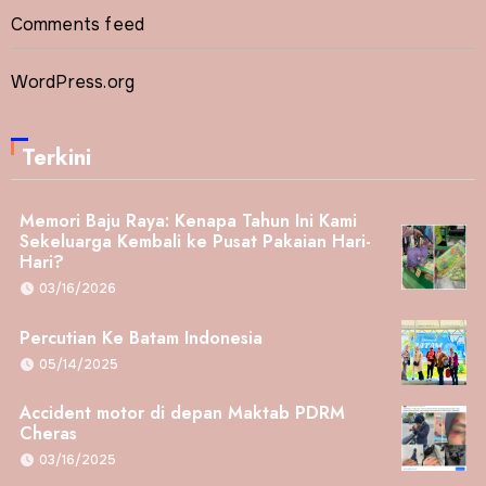
Comments feed
WordPress.org
Terkini
Memori Baju Raya: Kenapa Tahun Ini Kami
Sekeluarga Kembali ke Pusat Pakaian Hari-
Hari?
03/16/2026
Percutian Ke Batam Indonesia
05/14/2025
Accident motor di depan Maktab PDRM
Cheras
03/16/2025