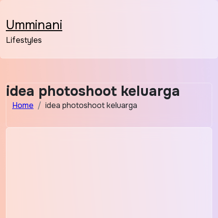
Skip
to
Umminani
content
Lifestyles
idea photoshoot keluarga
Home
idea photoshoot keluarga